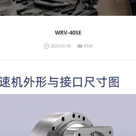
WRV-40SE
2023-01-30
9149