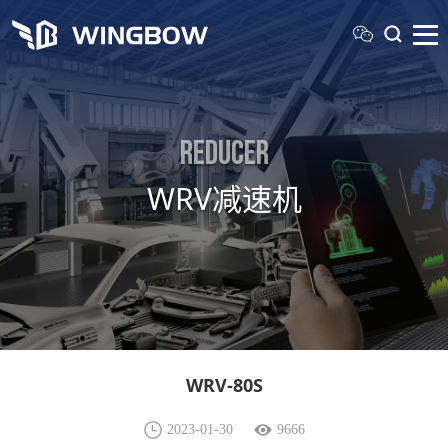
Reducer
WRV减速机
WRV-80S
2023-01-30
9666